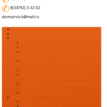
8(34792) 3-32-02
domservis.b@mail.ru
ГЛАВНАЯ
НОВОСТИ
ОТКРЫТАЯ ИНФОРМАЦИЯ
ДОГОВОР УПРАВЛЕНИЯ
СТАНДАРТ РАСКРЫТИЯ ИНФОРМАЦИИ
СТОИМОСТЬ УСЛУГ ПО СОДЕРЖАНИЮ
ЖИЛЬЯ
ИНФОРМАЦИЯ О ТАРИФАХ НА
КОММУНАЛЬНЫЕ УСЛУГИ
ТЕКУЩИЙ РЕМОНТ ЖИЛОГО ФОНДА
ПРОТОКОЛЫ ОБЩИХ СОБРАНИЙ
СОБСТВЕННИКОВ
ДОГОВОРА ОБ ИСПОЛЬЗОВАНИИ
ОБЩЕГО ИМУЩЕСТВА
ОБЩЕСТВЕННЫЕ ЗАКУПКИ
ЖИЛЬЦАМ
ЗАДАТЬ ВОПРОС
ВОПРОСЫ И ОТВЕТЫ