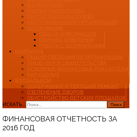
О СУБСИДИЯХ
ПАСПОРТНАЯ СЛУЖБА
ДИСПЕТЧЕРСКАЯ СЛУЖБА
ОБСЛУЖИВАЮЩИЕ ОРГАНИЗАЦИИ
ДОЛЖНИКАМ
ОБЩАЯ ИНФОРМАЦИЯ
ОБРАЗЕЦ ЗАЯВЛЕНИЯ
РАБОТА С ДОЛЖНИКАМИ
КОМПАНИЯ
ОБЩИЕ СВЕДЕНИЯ ОБ ОРГАНИЗАЦИИ
ЛИЦЕНЗИЯ И СВИДЕТЕЛЬСТВА
ОСНОВНЫЕ ФИНАНСОВЫЕ ПОКАЗАТЕЛИ
НАРУШЕНИЯ
ФОТОАЛЬБОМ
СОДЕРЖАНИЕ И ТЕКУЩИЙ РЕМОНТ
ОЗЕЛЕНЕНИЕ ДВОРОВ
ОБУСТРОЙСТВО ДЕТСКИХ ПЛОЩАДОК
ИСКАТЬ...
Поиск
ФИНАНСОВАЯ ОТЧЕТНОСТЬ ЗА
2016 ГОД