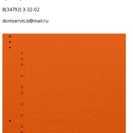
8(34792) 3-32-02
domservis.b@mail.ru
ГЛАВНАЯ
НОВОСТИ
ОТКРЫТАЯ ИНФОРМАЦИЯ
ДОГОВОР УПРАВЛЕНИЯ
СТАНДАРТ РАСКРЫТИЯ ИНФОРМАЦИИ
СТОИМОСТЬ УСЛУГ ПО СОДЕРЖАНИЮ
ЖИЛЬЯ
ИНФОРМАЦИЯ О ТАРИФАХ НА
КОММУНАЛЬНЫЕ УСЛУГИ
ТЕКУЩИЙ РЕМОНТ ЖИЛОГО ФОНДА
ПРОТОКОЛЫ ОБЩИХ СОБРАНИЙ
СОБСТВЕННИКОВ
ДОГОВОРА ОБ ИСПОЛЬЗОВАНИИ
ОБЩЕГО ИМУЩЕСТВА
ОБЩЕСТВЕННЫЕ ЗАКУПКИ
ЖИЛЬЦАМ
ЗАДАТЬ ВОПРОС
ВОПРОСЫ И ОТВЕТЫ