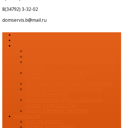
8(34792) 3-32-02
domservis.b@mail.ru
ГЛАВНАЯ
НОВОСТИ
ОТКРЫТАЯ ИНФОРМАЦИЯ
ДОГОВОР УПРАВЛЕНИЯ
СТАНДАРТ РАСКРЫТИЯ ИНФОРМАЦИИ
СТОИМОСТЬ УСЛУГ ПО СОДЕРЖАНИЮ
ЖИЛЬЯ
ИНФОРМАЦИЯ О ТАРИФАХ НА
КОММУНАЛЬНЫЕ УСЛУГИ
ТЕКУЩИЙ РЕМОНТ ЖИЛОГО ФОНДА
ПРОТОКОЛЫ ОБЩИХ СОБРАНИЙ
СОБСТВЕННИКОВ
ДОГОВОРА ОБ ИСПОЛЬЗОВАНИИ
ОБЩЕГО ИМУЩЕСТВА
ОБЩЕСТВЕННЫЕ ЗАКУПКИ
ЖИЛЬЦАМ
ЗАДАТЬ ВОПРОС
ВОПРОСЫ И ОТВЕТЫ