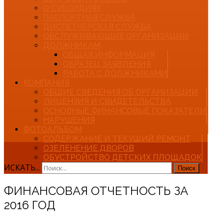
О СУБСИДИЯХ
ПАСПОРТНАЯ СЛУЖБА
ДИСПЕТЧЕРСКАЯ СЛУЖБА
ОБСЛУЖИВАЮЩИЕ ОРГАНИЗАЦИИ
ДОЛЖНИКАМ
ОБЩАЯ ИНФОРМАЦИЯ
ОБРАЗЕЦ ЗАЯВЛЕНИЯ
РАБОТА С ДОЛЖНИКАМИ
КОМПАНИЯ
ОБЩИЕ СВЕДЕНИЯ ОБ ОРГАНИЗАЦИИ
ЛИЦЕНЗИЯ И СВИДЕТЕЛЬСТВА
ОСНОВНЫЕ ФИНАНСОВЫЕ ПОКАЗАТЕЛИ
НАРУШЕНИЯ
ФОТОАЛЬБОМ
СОДЕРЖАНИЕ И ТЕКУЩИЙ РЕМОНТ
ОЗЕЛЕНЕНИЕ ДВОРОВ
ОБУСТРОЙСТВО ДЕТСКИХ ПЛОЩАДОК
ИСКАТЬ...
Поиск
ФИНАНСОВАЯ ОТЧЕТНОСТЬ ЗА
2016 ГОД